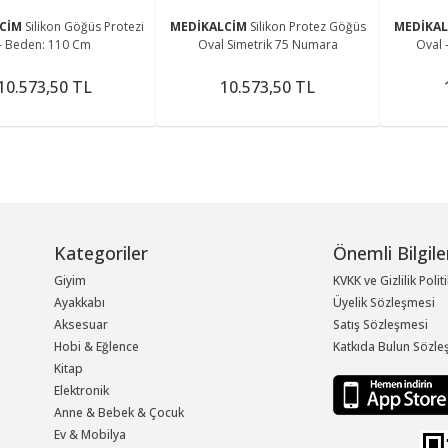
LCİM
Silikon Göğüs Protezi
MEDİKALCİM
Silikon Protez Göğüs
MEDİKA
- Beden: 110 Cm
Oval Simetrik 75 Numara
Oval 
10.573,50 TL
10.573,50 TL
Kategoriler
Önemli Bilgile
Giyim
KVKK ve Gizlilik Polit
Ayakkabı
Üyelik Sözleşmesi
Aksesuar
Satış Sözleşmesi
Hobi & Eğlence
Katkıda Bulun Sözle
Kitap
Elektronik
Anne & Bebek & Çocuk
Ev & Mobilya