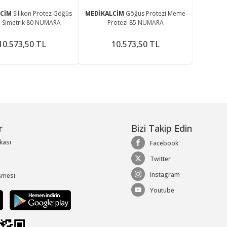
LCİM
Silikon Protez Göğüs
MEDİKALCİM
Göğüs Protezi Meme
- Simetrik 80 NUMARA
Protezi 85 NUMARA
10.573,50 TL
10.573,50 TL
r
Bizi Takip Edin
ikası
Facebook
Twitter
Instagram
şmesi
Youtube