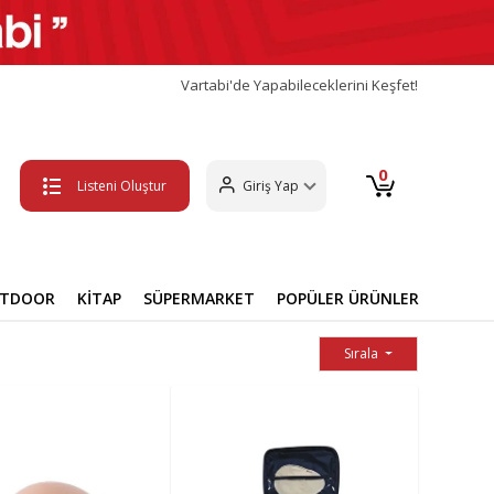
Vartabi'de Yapabileceklerini Keşfet!
0
Listeni Oluştur
Giriş Yap
UTDOOR
KİTAP
SÜPERMARKET
POPÜLER ÜRÜNLER
Sırala