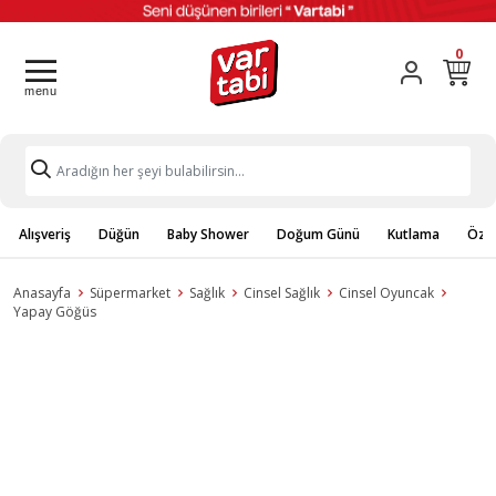
0
Alışveriş
Düğün
Baby Shower
Doğum Günü
Kutlama
Özel
Anasayfa
Süpermarket
Sağlık
Cinsel Sağlık
Cinsel Oyuncak
Yapay Göğüs