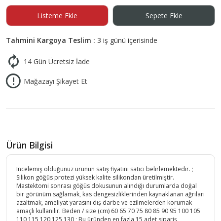
Listeme Ekle
Sepete Ekle
Tahmini Kargoya Teslim :
3 iş günü içerisinde
14 Gün Ücretsiz İade
Mağazayı Şikayet Et
Ürün Bilgisi
Incelemiş olduğunuz ürünün satış fiyatını satıcı belirlemektedir. ;
Silikon göğüs protezi yüksek kalite silikondan üretilmiştir.
Mastektomi sonrası göğüs dokusunun alındığı durumlarda doğal
bir görünüm sağlamak, kas dengesizliklerinden kaynaklanan ağrıları
azaltmak, ameliyat yarasını dış darbe ve ezilmelerden korumak
amaçlı kullanılır. Beden / size (cm) 60 65 70 75 80 85 90 95 100 105
110 115 120 125 130 ; Bu üründen en fazla 15 adet sipariş