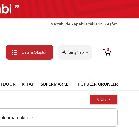
Vartabi'de Yapabileceklerini Keşfet!
0
Listeni Oluştur
Giriş Yap
UTDOOR
KİTAP
SÜPERMARKET
POPÜLER ÜRÜNLER
Sırala
 bulunmamaktadır.