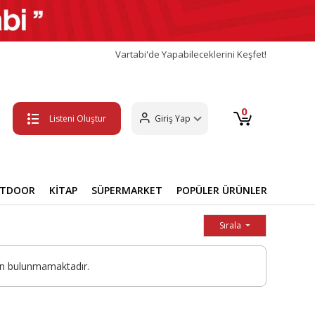
Vartabi'de Yapabileceklerini Keşfet!
0
Listeni Oluştur
Giriş Yap
UTDOOR
KİTAP
SÜPERMARKET
POPÜLER ÜRÜNLER
Sırala
ün bulunmamaktadır.