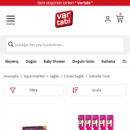
0
Alışveriş
Düğün
Baby Shower
Doğum Günü
Kutlama
Özel
Anasayfa
Süpermarket
Sağlık
Cinsel Sağlık
Gebelik Testi
Filtre
Sırala