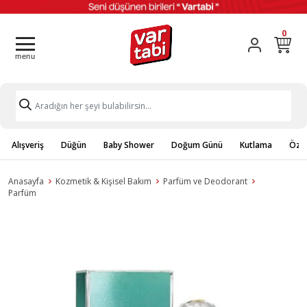
0
Alışveriş
Düğün
Baby Shower
Doğum Günü
Kutlama
Özel
Anasayfa
Kozmetik & Kişisel Bakım
Parfüm ve Deodorant
Parfüm