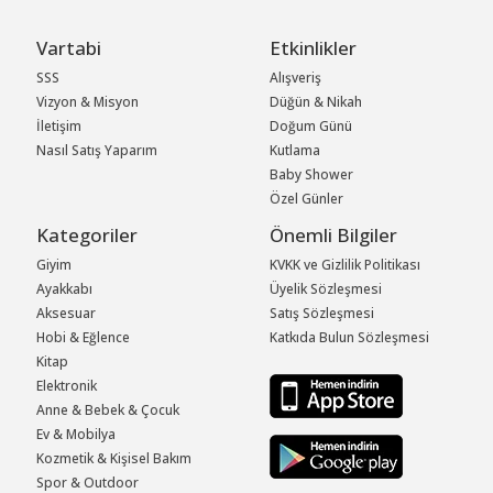
Vartabi
Etkinlikler
SSS
Alışveriş
Vizyon & Misyon
Düğün & Nikah
İletişim
Doğum Günü
Nasıl Satış Yaparım
Kutlama
Baby Shower
Özel Günler
Kategoriler
Önemli Bilgiler
Giyim
KVKK ve Gizlilik Politikası
Ayakkabı
Üyelik Sözleşmesi
Aksesuar
Satış Sözleşmesi
Hobi & Eğlence
Katkıda Bulun Sözleşmesi
Kitap
Elektronik
Anne & Bebek & Çocuk
Ev & Mobilya
Kozmetik & Kişisel Bakım
Spor & Outdoor