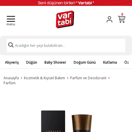
0
Alışveriş
Düğün
Baby Shower
Doğum Günü
Kutlama
Özel
Anasayfa
Kozmetik & Kişisel Bakım
Parfüm ve Deodorant
Parfüm