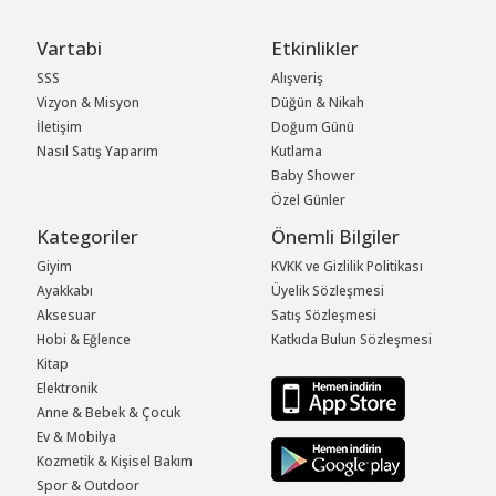
Vartabi
Etkinlikler
SSS
Alışveriş
Vizyon & Misyon
Düğün & Nikah
İletişim
Doğum Günü
Nasıl Satış Yaparım
Kutlama
Baby Shower
Özel Günler
Kategoriler
Önemli Bilgiler
Giyim
KVKK ve Gizlilik Politikası
Ayakkabı
Üyelik Sözleşmesi
Aksesuar
Satış Sözleşmesi
Hobi & Eğlence
Katkıda Bulun Sözleşmesi
Kitap
Elektronik
Anne & Bebek & Çocuk
Ev & Mobilya
Kozmetik & Kişisel Bakım
Spor & Outdoor