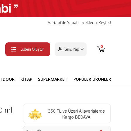
Vartabi'de Yapabileceklerini Keşfet!
0
Listeni Oluştur
Giriş Yap
UTDOOR
KİTAP
SÜPERMARKET
POPÜLER ÜRÜNLER
0 ml