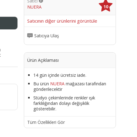
Satıcı
10
NUERA
me
Satıcının diğer ürünlerini görüntüle
Satıcıya Ulaş
ı
t
Ürün Açıklaması
14 gün içinde ücretsiz iade.
Bu ürün
NUERA
mağazası tarafından
gönderilecektir
Stüdyo çekimlerinde renkler ışık
farklılığından dolayı değişiklik
gösterebilir.
Tüm Özellikleri Gör