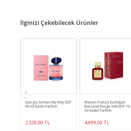
İlginizi Çekebilecek Ürünler
Mon
Giorgio Armani My Way EDP
Maison Francis Kurkdjian
n
90 ml Kadın Parfüm
Baccarat Rouge 540 EDP 70
ml Kadın Parfüm
2.320,00 TL
4.699,00 TL