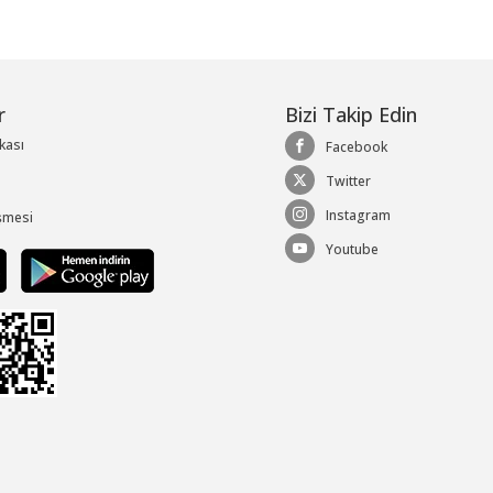
r
Bizi Takip Edin
ikası
Facebook
Twitter
Instagram
şmesi
Youtube