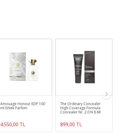
Amouage Honour EDP 100
The Ordinary Concealer
Polyes
ml Erkek Parfüm
High-Coverage Formula
Astrol
Concealer Nr. 2.0 N 8 Ml
4.550,00 TL
899,00 TL
899,0