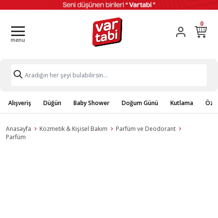
0
Alışveriş
Düğün
Baby Shower
Doğum Günü
Kutlama
Özel
Anasayfa
Kozmetik & Kişisel Bakım
Parfüm ve Deodorant
Parfüm