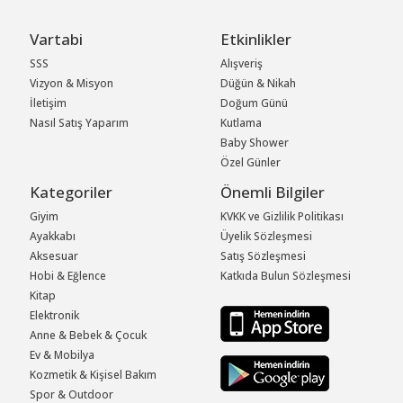
Vartabi
Etkinlikler
SSS
Alışveriş
Vizyon & Misyon
Düğün & Nikah
İletişim
Doğum Günü
Nasıl Satış Yaparım
Kutlama
Baby Shower
Özel Günler
Kategoriler
Önemli Bilgiler
Giyim
KVKK ve Gizlilik Politikası
Ayakkabı
Üyelik Sözleşmesi
Aksesuar
Satış Sözleşmesi
Hobi & Eğlence
Katkıda Bulun Sözleşmesi
Kitap
Elektronik
Anne & Bebek & Çocuk
Ev & Mobilya
Kozmetik & Kişisel Bakım
Spor & Outdoor