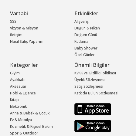
Vartabi
Etkinlikler
SSS
Alışveriş
Vizyon & Misyon
Düğün & Nikah
İletişim
Doğum Günü
Nasıl Satış Yaparım
Kutlama
Baby Shower
Özel Günler
Kategoriler
Önemli Bilgiler
Giyim
KVKK ve Gizlilik Politikası
Ayakkabı
Üyelik Sözleşmesi
Aksesuar
Satış Sözleşmesi
Hobi & Eğlence
Katkıda Bulun Sözleşmesi
Kitap
Elektronik
Anne & Bebek & Çocuk
Ev & Mobilya
Kozmetik & Kişisel Bakım
Spor & Outdoor