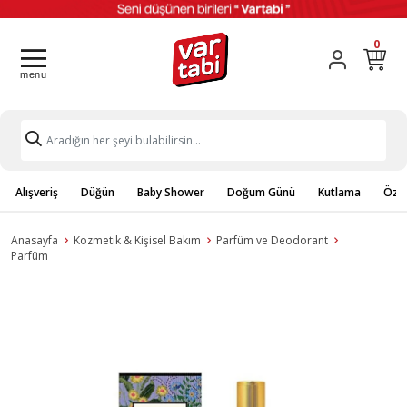
0
Alışveriş
Düğün
Baby Shower
Doğum Günü
Kutlama
Özel
Anasayfa
Kozmetik & Kişisel Bakım
Parfüm ve Deodorant
Parfüm