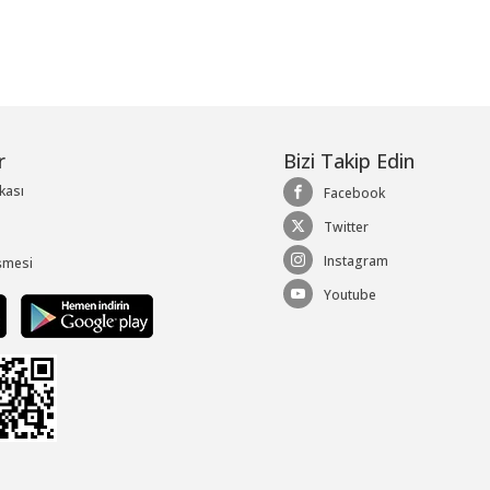
r
Bizi Takip Edin
ikası
Facebook
Twitter
Instagram
şmesi
Youtube