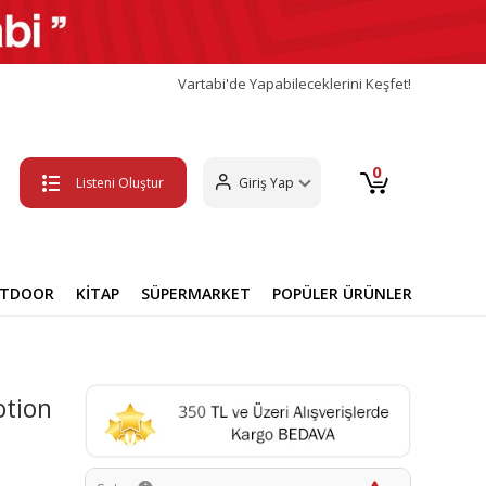
Vartabi'de Yapabileceklerini Keşfet!
0
Listeni Oluştur
Giriş Yap
UTDOOR
KİTAP
SÜPERMARKET
POPÜLER ÜRÜNLER
otion