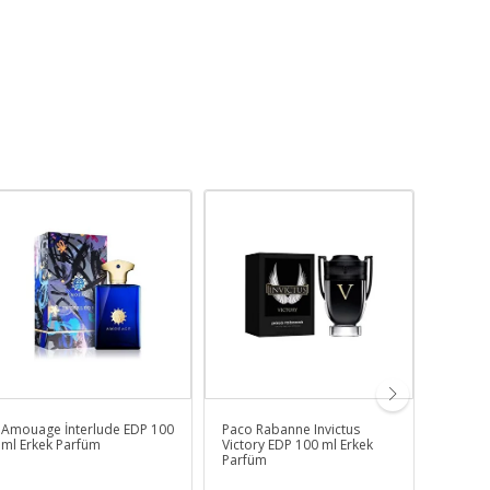
Amouage İnterlude EDP 100
Paco Rabanne Invictus
Dolce 
ml Erkek Parfüm
Victory EDP 100 ml Erkek
100 ml
Parfüm