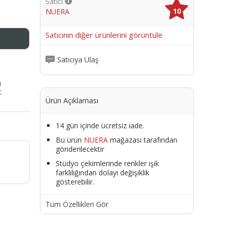
Satıcı
10
NUERA
me
Satıcının diğer ürünlerini görüntüle
Satıcıya Ulaş
ı
t
Ürün Açıklaması
14 gün içinde ücretsiz iade.
Bu ürün
NUERA
mağazası tarafından
gönderilecektir
Stüdyo çekimlerinde renkler ışık
farklılığından dolayı değişiklik
gösterebilir.
Tüm Özellikleri Gör