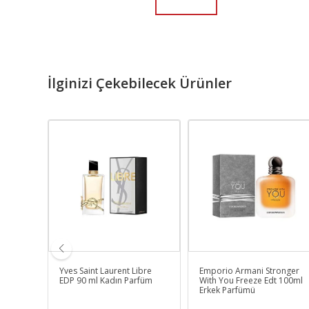
İlginizi Çekebilecek Ürünler
DP 100
Yves Saint Laurent Libre
Emporio Armani Stronger
EDP 90 ml Kadın Parfüm
With You Freeze Edt 100ml
Erkek Parfümü