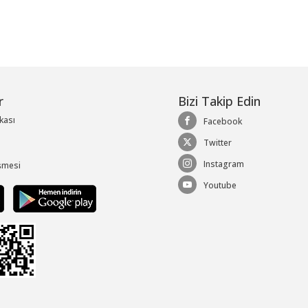
r
Bizi Takip Edin
ikası
Facebook
Twitter
Instagram
şmesi
Youtube