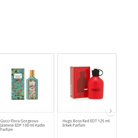
Gucci Flora Gorgeous
Hugo Boss Red EDT 125 ml
Jean Pa
Jasmine EDP 100 ml Kadın
Erkek Parfüm
By Nigh
Parfüm
Parfüm