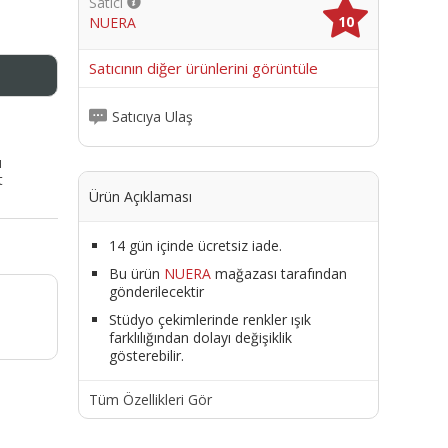
Satıcı
10
NUERA
me
Satıcının diğer ürünlerini görüntüle
Satıcıya Ulaş
ı
t
Ürün Açıklaması
14 gün içinde ücretsiz iade.
Bu ürün
NUERA
mağazası tarafından
gönderilecektir
Stüdyo çekimlerinde renkler ışık
farklılığından dolayı değişiklik
gösterebilir.
Tüm Özellikleri Gör