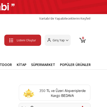
Vartabi'de Yapabileceklerini Keşfet!
0
Listeni Oluştur
Giriş Yap
UTDOOR
KİTAP
SÜPERMARKET
POPÜLER ÜRÜNLER