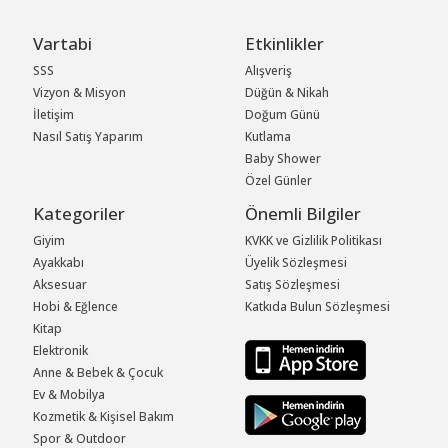
Vartabi
Etkinlikler
SSS
Alışveriş
Vizyon & Misyon
Düğün & Nikah
İletişim
Doğum Günü
Nasıl Satış Yaparım
Kutlama
Baby Shower
Özel Günler
Kategoriler
Önemli Bilgiler
Giyim
KVKK ve Gizlilik Politikası
Ayakkabı
Üyelik Sözleşmesi
Aksesuar
Satış Sözleşmesi
Hobi & Eğlence
Katkıda Bulun Sözleşmesi
Kitap
Elektronik
Anne & Bebek & Çocuk
Ev & Mobilya
Kozmetik & Kişisel Bakım
Spor & Outdoor