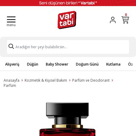
0
Alışveriş
Düğün
Baby Shower
Doğum Günü
Kutlama
Özel
Anasayfa
Kozmetik & Kişisel Bakım
Parfüm ve Deodorant
Parfüm