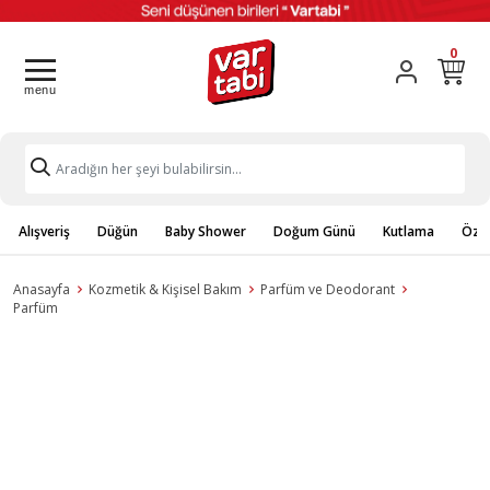
0
Alışveriş
Düğün
Baby Shower
Doğum Günü
Kutlama
Özel
Anasayfa
Kozmetik & Kişisel Bakım
Parfüm ve Deodorant
Parfüm