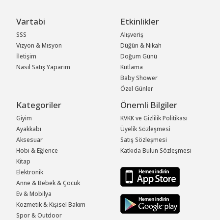
Vartabi
Etkinlikler
SSS
Alışveriş
Vizyon & Misyon
Düğün & Nikah
İletişim
Doğum Günü
Nasıl Satış Yaparım
Kutlama
Baby Shower
Özel Günler
Kategoriler
Önemli Bilgiler
Giyim
KVKK ve Gizlilik Politikası
Ayakkabı
Üyelik Sözleşmesi
Aksesuar
Satış Sözleşmesi
Hobi & Eğlence
Katkıda Bulun Sözleşmesi
Kitap
Elektronik
Anne & Bebek & Çocuk
Ev & Mobilya
Kozmetik & Kişisel Bakım
Spor & Outdoor