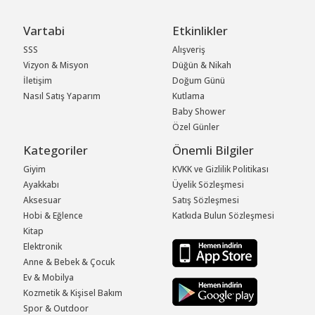
Vartabi
Etkinlikler
SSS
Alışveriş
Vizyon & Misyon
Düğün & Nikah
İletişim
Doğum Günü
Nasıl Satış Yaparım
Kutlama
Baby Shower
Özel Günler
Kategoriler
Önemli Bilgiler
Giyim
KVKK ve Gizlilik Politikası
Ayakkabı
Üyelik Sözleşmesi
Aksesuar
Satış Sözleşmesi
Hobi & Eğlence
Katkıda Bulun Sözleşmesi
Kitap
Elektronik
Anne & Bebek & Çocuk
Ev & Mobilya
Kozmetik & Kişisel Bakım
Spor & Outdoor