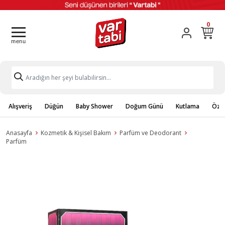
0
Alışveriş
Düğün
Baby Shower
Doğum Günü
Kutlama
Özel
Anasayfa
Kozmetik & Kişisel Bakım
Parfüm ve Deodorant
Parfüm