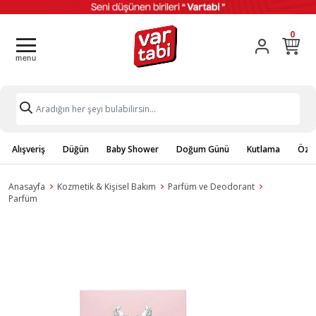
0
Alışveriş
Düğün
Baby Shower
Doğum Günü
Kutlama
Özel
Anasayfa
Kozmetik & Kişisel Bakım
Parfüm ve Deodorant
Parfüm