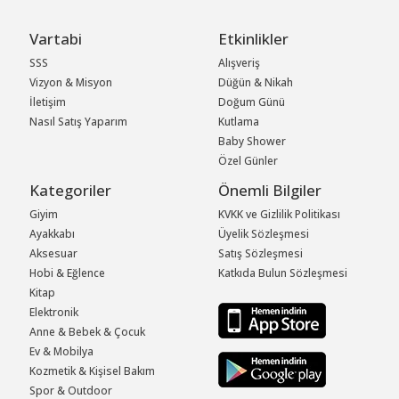
Vartabi
Etkinlikler
SSS
Alışveriş
Vizyon & Misyon
Düğün & Nikah
İletişim
Doğum Günü
Nasıl Satış Yaparım
Kutlama
Baby Shower
Özel Günler
Kategoriler
Önemli Bilgiler
Giyim
KVKK ve Gizlilik Politikası
Ayakkabı
Üyelik Sözleşmesi
Aksesuar
Satış Sözleşmesi
Hobi & Eğlence
Katkıda Bulun Sözleşmesi
Kitap
Elektronik
Anne & Bebek & Çocuk
Ev & Mobilya
Kozmetik & Kişisel Bakım
Spor & Outdoor