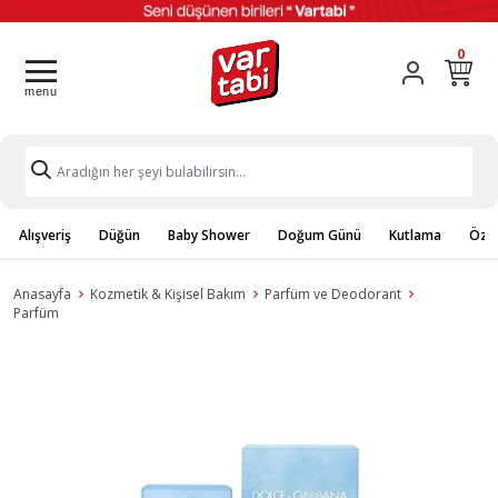
0
Alışveriş
Düğün
Baby Shower
Doğum Günü
Kutlama
Özel
Anasayfa
Kozmetik & Kişisel Bakım
Parfüm ve Deodorant
Parfüm