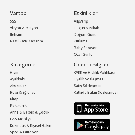
Vartabi
Etkinlikler
SSS
Alışveriş
Vizyon & Misyon
Düğün & Nikah
İletişim
Doğum Günü
Nasıl Satış Yaparım
Kutlama
Baby Shower
Özel Günler
Kategoriler
Önemli Bilgiler
Giyim
KVKK ve Gizlilik Politikası
Ayakkabı
Üyelik Sözleşmesi
Aksesuar
Satış Sözleşmesi
Hobi & Eğlence
Katkıda Bulun Sözleşmesi
Kitap
Elektronik
Anne & Bebek & Çocuk
Ev & Mobilya
Kozmetik & Kişisel Bakım
Spor & Outdoor