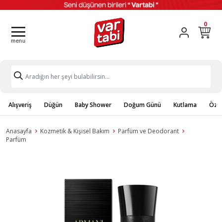
0
Alışveriş
Düğün
Baby Shower
Doğum Günü
Kutlama
Özel
Anasayfa
Kozmetik & Kişisel Bakım
Parfüm ve Deodorant
Parfüm