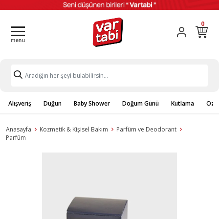
0
Alışveriş
Düğün
Baby Shower
Doğum Günü
Kutlama
Özel
Anasayfa
Kozmetik & Kişisel Bakım
Parfüm ve Deodorant
Parfüm