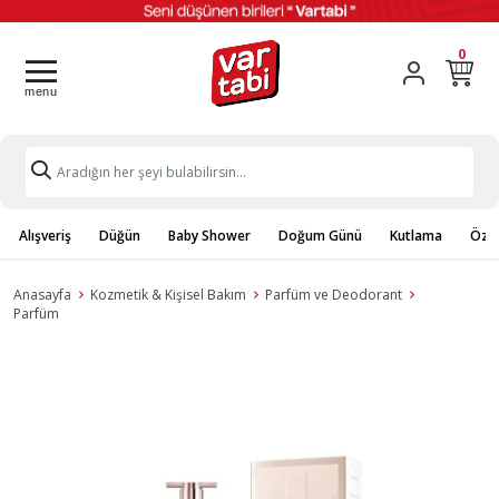
0
Alışveriş
Düğün
Baby Shower
Doğum Günü
Kutlama
Özel
Anasayfa
Kozmetik & Kişisel Bakım
Parfüm ve Deodorant
Parfüm