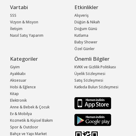
Vartabi
Etkinlikler
SSS
Alışveriş
Vizyon & Misyon
Düğün & Nikah
İletişim
Doğum Günü
Nasıl Satış Yaparım
Kutlama
Baby Shower
Özel Günler
Kategoriler
Önemli Bilgiler
Giyim
KVKK ve Gizlilik Politikası
Ayakkabı
Üyelik Sözleşmesi
Aksesuar
Satış Sözleşmesi
Hobi & Eğlence
Katkıda Bulun Sözleşmesi
Kitap
Elektronik
Anne & Bebek & Çocuk
Ev & Mobilya
Kozmetik & Kişisel Bakım
Spor & Outdoor
Bahçe ve Yapı Market