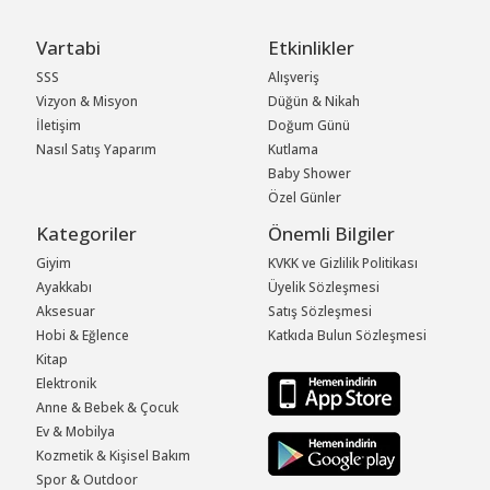
Vartabi
Etkinlikler
SSS
Alışveriş
Vizyon & Misyon
Düğün & Nikah
İletişim
Doğum Günü
Nasıl Satış Yaparım
Kutlama
Baby Shower
Özel Günler
Kategoriler
Önemli Bilgiler
Giyim
KVKK ve Gizlilik Politikası
Ayakkabı
Üyelik Sözleşmesi
Aksesuar
Satış Sözleşmesi
Hobi & Eğlence
Katkıda Bulun Sözleşmesi
Kitap
Elektronik
Anne & Bebek & Çocuk
Ev & Mobilya
Kozmetik & Kişisel Bakım
Spor & Outdoor