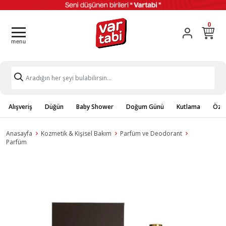
0
Alışveriş
Düğün
Baby Shower
Doğum Günü
Kutlama
Özel
Anasayfa
Kozmetik & Kişisel Bakım
Parfüm ve Deodorant
Parfüm