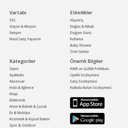
Vartabi
Etkinlikler
SSS
Alışveriş
Vizyon & Misyon
Düğün & Nikah
İletişim
Doğum Günü
Nasıl Satış Yaparım
Kutlama
Baby Shower
Özel Günler
Kategoriler
Önemli Bilgiler
Giyim
KVKK ve Gizlilik Politikası
Ayakkabı
Üyelik Sözleşmesi
Aksesuar
Satış Sözleşmesi
Hobi & Eğlence
Katkıda Bulun Sözleşmesi
Kitap
Elektronik
Anne & Bebek & Çocuk
Ev & Mobilya
Kozmetik & Kişisel Bakım
Spor & Outdoor