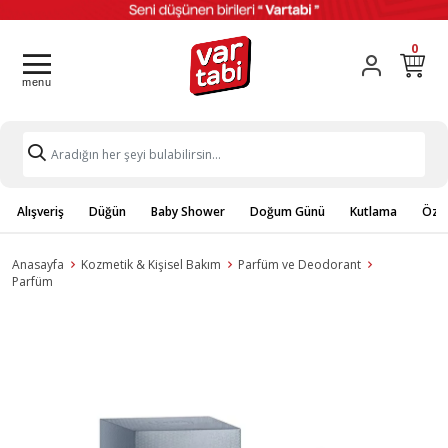
0
Alışveriş
Düğün
Baby Shower
Doğum Günü
Kutlama
Özel
Anasayfa
Kozmetik & Kişisel Bakım
Parfüm ve Deodorant
Parfüm