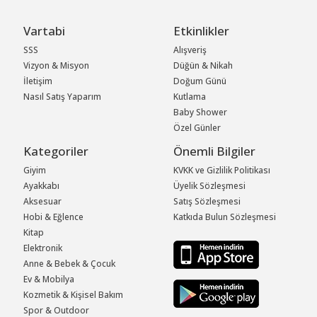
Vartabi
Etkinlikler
SSS
Alışveriş
Vizyon & Misyon
Düğün & Nikah
İletişim
Doğum Günü
Nasıl Satış Yaparım
Kutlama
Baby Shower
Özel Günler
Kategoriler
Önemli Bilgiler
Giyim
KVKK ve Gizlilik Politikası
Ayakkabı
Üyelik Sözleşmesi
Aksesuar
Satış Sözleşmesi
Hobi & Eğlence
Katkıda Bulun Sözleşmesi
Kitap
Elektronik
Anne & Bebek & Çocuk
Ev & Mobilya
Kozmetik & Kişisel Bakım
Spor & Outdoor