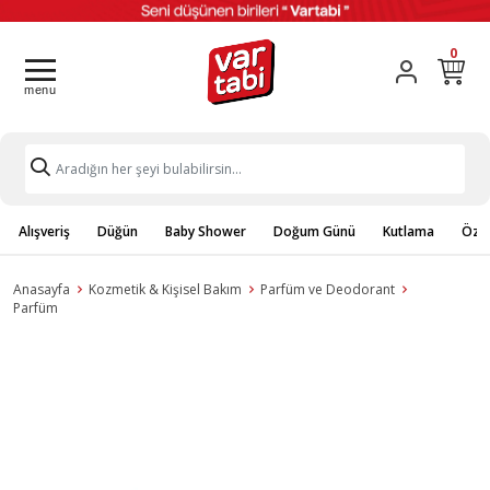
0
Alışveriş
Düğün
Baby Shower
Doğum Günü
Kutlama
Özel
Anasayfa
Kozmetik & Kişisel Bakım
Parfüm ve Deodorant
Parfüm