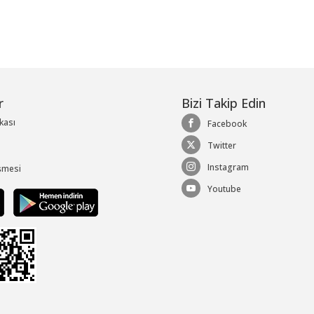
r
Bizi Takip Edin
ikası
Facebook
Twitter
Instagram
şmesi
Youtube