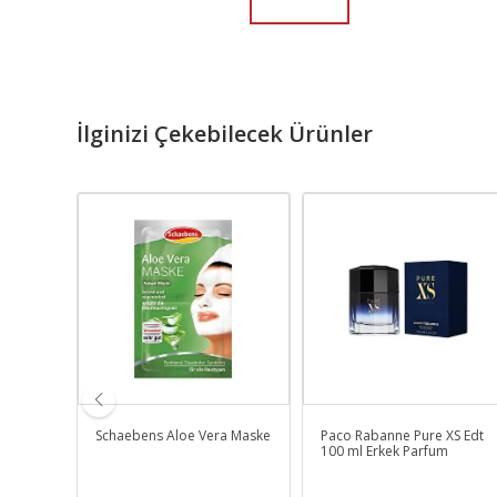
İlginizi Çekebilecek Ürünler
a Man
Schaebens Aloe Vera Maske
Paco Rabanne Pure XS Edt
rfüm
100 ml Erkek Parfum