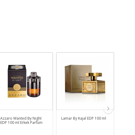
Azzaro Wanted By Night
Lamar By Kajal EDP 100 ml
Empori
EDP 100 ml Erkek Parfüm
With Yo
Parfüm