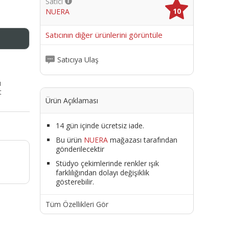
Satıcı
10
NUERA
me
Satıcının diğer ürünlerini görüntüle
Satıcıya Ulaş
ı
t
Ürün Açıklaması
14 gün içinde ücretsiz iade.
Bu ürün
NUERA
mağazası tarafından
gönderilecektir
Stüdyo çekimlerinde renkler ışık
farklılığından dolayı değişiklik
gösterebilir.
Tüm Özellikleri Gör