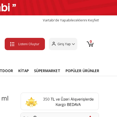
Vartabi'de Yapabileceklerini Keşfet!
0
Listeni Oluştur
Giriş Yap
UTDOOR
KİTAP
SÜPERMARKET
POPÜLER ÜRÜNLER
0 ml