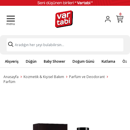
0
Alışveriş
Düğün
Baby Shower
Doğum Günü
Kutlama
Özel
Anasayfa
Kozmetik & Kişisel Bakım
Parfüm ve Deodorant
Parfüm