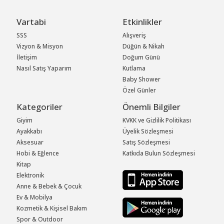
Vartabi
Etkinlikler
SSS
Alışveriş
Vizyon & Misyon
Düğün & Nikah
İletişim
Doğum Günü
Nasıl Satış Yaparım
Kutlama
Baby Shower
Özel Günler
Kategoriler
Önemli Bilgiler
Giyim
KVKK ve Gizlilik Politikası
Ayakkabı
Üyelik Sözleşmesi
Aksesuar
Satış Sözleşmesi
Hobi & Eğlence
Katkıda Bulun Sözleşmesi
Kitap
Elektronik
Anne & Bebek & Çocuk
Ev & Mobilya
Kozmetik & Kişisel Bakım
Spor & Outdoor