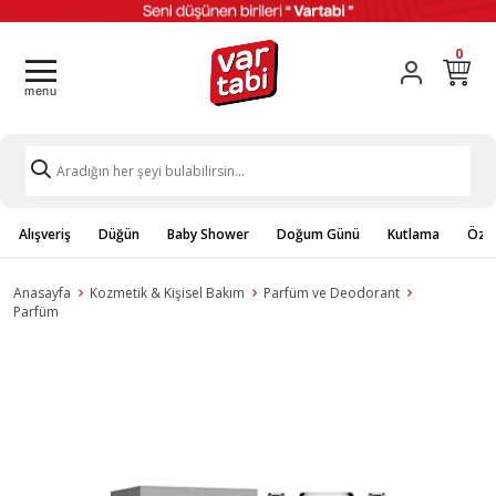
0
Alışveriş
Düğün
Baby Shower
Doğum Günü
Kutlama
Özel
Anasayfa
Kozmetik & Kişisel Bakım
Parfüm ve Deodorant
Parfüm