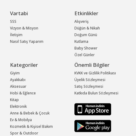
Vartabi
Etkinlikler
SSS
Alışveriş
Vizyon & Misyon
Düğün & Nikah
İletişim
Doğum Günü
Nasıl Satış Yaparım
Kutlama
Baby Shower
Özel Günler
Kategoriler
Önemli Bilgiler
Giyim
KVKK ve Gizlilik Politikası
Ayakkabı
Üyelik Sözleşmesi
Aksesuar
Satış Sözleşmesi
Hobi & Eğlence
Katkıda Bulun Sözleşmesi
Kitap
Elektronik
Anne & Bebek & Çocuk
Ev & Mobilya
Kozmetik & Kişisel Bakım
Spor & Outdoor