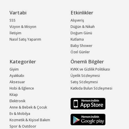
Vartabi
Etkinlikler
SSS
Alışveriş
Vizyon & Misyon
Düğün & Nikah
İletişim
Doğum Günü
Nasıl Satış Yaparım
Kutlama
Baby Shower
Özel Günler
Kategoriler
Önemli Bilgiler
Giyim
KVKK ve Gizlilik Politikası
Ayakkabı
Üyelik Sözleşmesi
Aksesuar
Satış Sözleşmesi
Hobi & Eğlence
Katkıda Bulun Sözleşmesi
Kitap
Elektronik
Anne & Bebek & Çocuk
Ev & Mobilya
Kozmetik & Kişisel Bakım
Spor & Outdoor