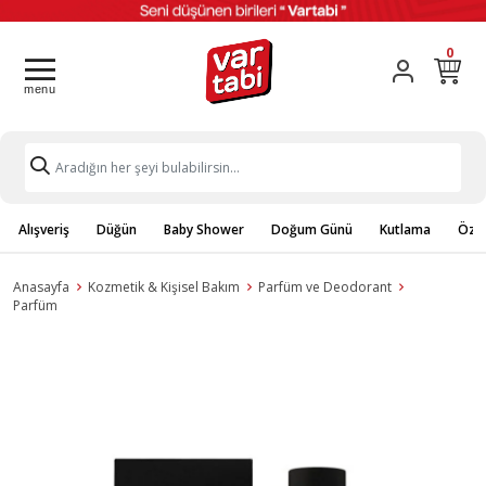
0
Alışveriş
Düğün
Baby Shower
Doğum Günü
Kutlama
Özel
Anasayfa
Kozmetik & Kişisel Bakım
Parfüm ve Deodorant
Parfüm