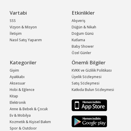
Vartabi
Etkinlikler
SSS
Alışveriş
Vizyon & Misyon
Düğün & Nikah
İletişim
Doğum Günü
Nasıl Satış Yaparım
Kutlama
Baby Shower
Özel Günler
Kategoriler
Önemli Bilgiler
Giyim
KVKK ve Gizlilik Politikası
Ayakkabı
Üyelik Sözleşmesi
Aksesuar
Satış Sözleşmesi
Hobi & Eğlence
Katkıda Bulun Sözleşmesi
Kitap
Elektronik
Anne & Bebek & Çocuk
Ev & Mobilya
Kozmetik & Kişisel Bakım
Spor & Outdoor