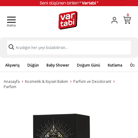
0
Alışveriş
Düğün
Baby Shower
Doğum Günü
Kutlama
Özel
Anasayfa
Kozmetik & Kişisel Bakım
Parfüm ve Deodorant
Parfüm