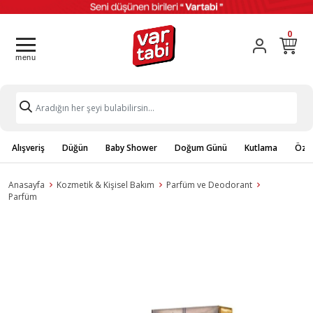
0
Alışveriş
Düğün
Baby Shower
Doğum Günü
Kutlama
Özel
Anasayfa
Kozmetik & Kişisel Bakım
Parfüm ve Deodorant
Parfüm