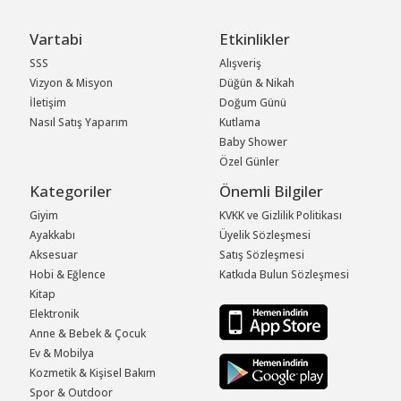
Vartabi
Etkinlikler
SSS
Alışveriş
Vizyon & Misyon
Düğün & Nikah
İletişim
Doğum Günü
Nasıl Satış Yaparım
Kutlama
Baby Shower
Özel Günler
Kategoriler
Önemli Bilgiler
Giyim
KVKK ve Gizlilik Politikası
Ayakkabı
Üyelik Sözleşmesi
Aksesuar
Satış Sözleşmesi
Hobi & Eğlence
Katkıda Bulun Sözleşmesi
Kitap
Elektronik
Anne & Bebek & Çocuk
Ev & Mobilya
Kozmetik & Kişisel Bakım
Spor & Outdoor