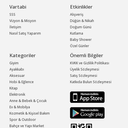
Vartabi
Etkinlikler
SSS
Alışveriş
Vizyon & Misyon
Düğün & Nikah
İletişim
Doğum Günü
Nasıl Satış Yaparım
Kutlama
Baby Shower
Özel Günler
Kategoriler
Önemli Bilgiler
Giyim
KVKK ve Gizlilik Politikası
Ayakkabı
Üyelik Sözleşmesi
Aksesuar
Satış Sözleşmesi
Hobi & Eğlence
Katkıda Bulun Sözleşmesi
Kitap
Elektronik
Anne & Bebek & Çocuk
Ev & Mobilya
Kozmetik & Kişisel Bakım
Spor & Outdoor
Bahçe ve Yapı Market