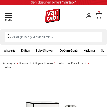
0
Alışveriş
Düğün
Baby Shower
Doğum Günü
Kutlama
Özel
Anasayfa
Kozmetik & Kişisel Bakım
Parfüm ve Deodorant
Parfüm