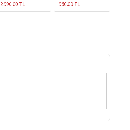
2.990,00 TL
960,00 TL
249,0