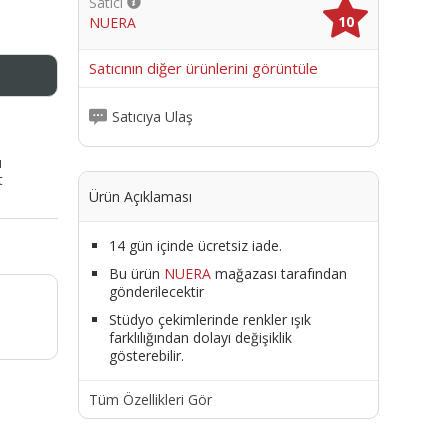
Satıcı
10
NUERA
me
Satıcının diğer ürünlerini görüntüle
Satıcıya Ulaş
ı
t
Ürün Açıklaması
14 gün içinde ücretsiz iade.
Bu ürün
NUERA
mağazası tarafından
gönderilecektir
Stüdyo çekimlerinde renkler ışık
farklılığından dolayı değişiklik
gösterebilir.
Tüm Özellikleri Gör