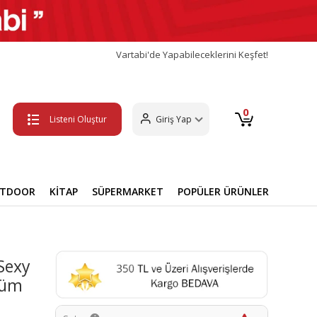
Vartabi'de Yapabileceklerini Keşfet!
0
Listeni Oluştur
Giriş Yap
UTDOOR
KİTAP
SÜPERMARKET
POPÜLER ÜRÜNLER
 Sexy
füm