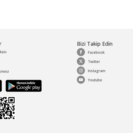
r
Bizi Takip Edin
ikası
Facebook
Twitter
Instagram
şmesi
Youtube