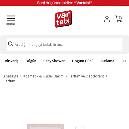
0
Alışveriş
Düğün
Baby Shower
Doğum Günü
Kutlama
Özel
Anasayfa
Kozmetik & Kişisel Bakım
Parfüm ve Deodorant
Parfüm