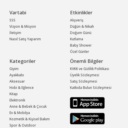
Vartabi
Etkinlikler
SSS
Alışveriş
Vizyon & Misyon
Düğün & Nikah
İletişim
Doğum Günü
Nasıl Satış Yaparım
Kutlama
Baby Shower
Özel Günler
Kategoriler
Önemli Bilgiler
Giyim
KVKK ve Gizlilik Politikası
Ayakkabı
Üyelik Sözleşmesi
Aksesuar
Satış Sözleşmesi
Hobi & Eğlence
Katkıda Bulun Sözleşmesi
Kitap
Elektronik
Anne & Bebek & Çocuk
Ev & Mobilya
Kozmetik & Kişisel Bakım
Spor & Outdoor