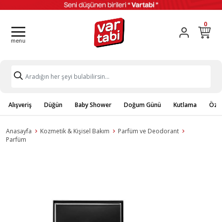
0
Alışveriş
Düğün
Baby Shower
Doğum Günü
Kutlama
Özel
Anasayfa
Kozmetik & Kişisel Bakım
Parfüm ve Deodorant
Parfüm