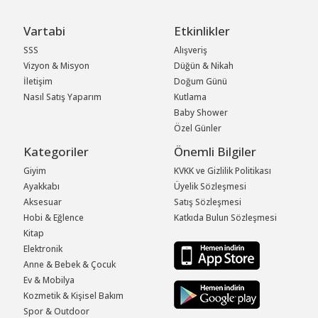
Vartabi
Etkinlikler
SSS
Alışveriş
Vizyon & Misyon
Düğün & Nikah
İletişim
Doğum Günü
Nasıl Satış Yaparım
Kutlama
Baby Shower
Özel Günler
Kategoriler
Önemli Bilgiler
Giyim
KVKK ve Gizlilik Politikası
Ayakkabı
Üyelik Sözleşmesi
Aksesuar
Satış Sözleşmesi
Hobi & Eğlence
Katkıda Bulun Sözleşmesi
Kitap
Elektronik
Anne & Bebek & Çocuk
Ev & Mobilya
Kozmetik & Kişisel Bakım
Spor & Outdoor