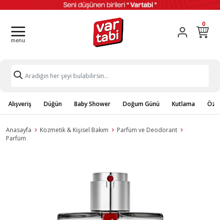
0
Alışveriş
Düğün
Baby Shower
Doğum Günü
Kutlama
Özel
Anasayfa
Kozmetik & Kişisel Bakım
Parfüm ve Deodorant
Parfüm