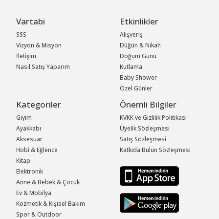
Vartabi
Etkinlikler
SSS
Alışveriş
Vizyon & Misyon
Düğün & Nikah
İletişim
Doğum Günü
Nasıl Satış Yaparım
Kutlama
Baby Shower
Özel Günler
Kategoriler
Önemli Bilgiler
Giyim
KVKK ve Gizlilik Politikası
Ayakkabı
Üyelik Sözleşmesi
Aksesuar
Satış Sözleşmesi
Hobi & Eğlence
Katkıda Bulun Sözleşmesi
Kitap
Elektronik
Anne & Bebek & Çocuk
Ev & Mobilya
Kozmetik & Kişisel Bakım
Spor & Outdoor