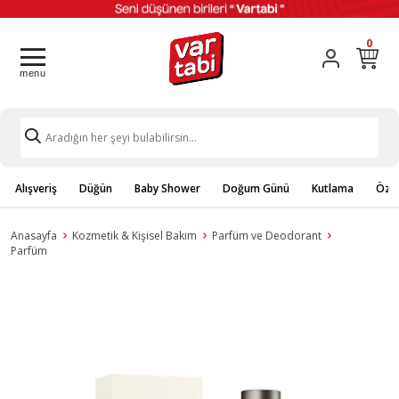
0
Alışveriş
Düğün
Baby Shower
Doğum Günü
Kutlama
Özel
Anasayfa
Kozmetik & Kişisel Bakım
Parfüm ve Deodorant
Parfüm