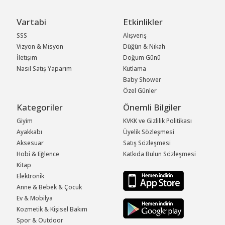
Vartabi
Etkinlikler
SSS
Alışveriş
Vizyon & Misyon
Düğün & Nikah
İletişim
Doğum Günü
Nasıl Satış Yaparım
Kutlama
Baby Shower
Özel Günler
Kategoriler
Önemli Bilgiler
Giyim
KVKK ve Gizlilik Politikası
Ayakkabı
Üyelik Sözleşmesi
Aksesuar
Satış Sözleşmesi
Hobi & Eğlence
Katkıda Bulun Sözleşmesi
Kitap
Elektronik
Anne & Bebek & Çocuk
Ev & Mobilya
Kozmetik & Kişisel Bakım
Spor & Outdoor