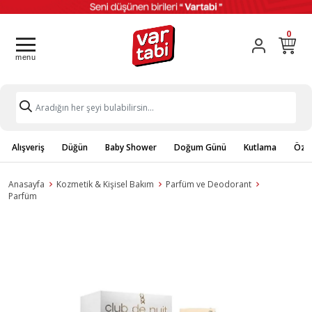
0
Alışveriş
Düğün
Baby Shower
Doğum Günü
Kutlama
Özel
Anasayfa
Kozmetik & Kişisel Bakım
Parfüm ve Deodorant
Parfüm