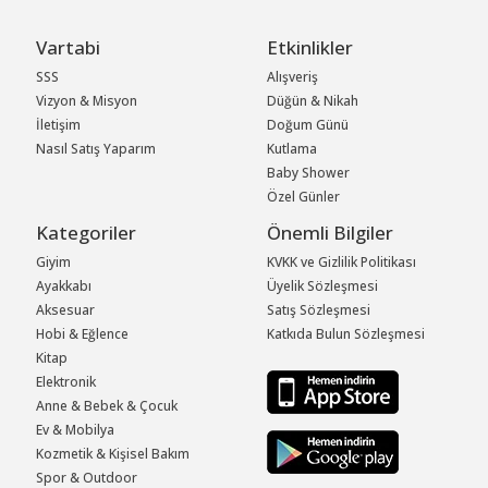
Vartabi
Etkinlikler
SSS
Alışveriş
Vizyon & Misyon
Düğün & Nikah
İletişim
Doğum Günü
Nasıl Satış Yaparım
Kutlama
Baby Shower
Özel Günler
Kategoriler
Önemli Bilgiler
Giyim
KVKK ve Gizlilik Politikası
Ayakkabı
Üyelik Sözleşmesi
Aksesuar
Satış Sözleşmesi
Hobi & Eğlence
Katkıda Bulun Sözleşmesi
Kitap
Elektronik
Anne & Bebek & Çocuk
Ev & Mobilya
Kozmetik & Kişisel Bakım
Spor & Outdoor