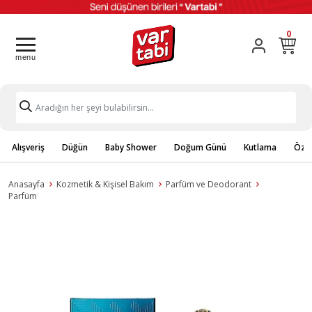
0
Alışveriş
Düğün
Baby Shower
Doğum Günü
Kutlama
Özel
Anasayfa
Kozmetik & Kişisel Bakım
Parfüm ve Deodorant
Parfüm