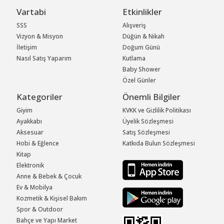
Vartabi
Etkinlikler
SSS
Alışveriş
Vizyon & Misyon
Düğün & Nikah
İletişim
Doğum Günü
Nasıl Satış Yaparım
Kutlama
Baby Shower
Özel Günler
Kategoriler
Önemli Bilgiler
Giyim
KVKK ve Gizlilik Politikası
Ayakkabı
Üyelik Sözleşmesi
Aksesuar
Satış Sözleşmesi
Hobi & Eğlence
Katkıda Bulun Sözleşmesi
Kitap
Elektronik
Anne & Bebek & Çocuk
Ev & Mobilya
Kozmetik & Kişisel Bakım
Spor & Outdoor
Bahçe ve Yapı Market