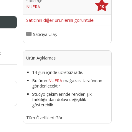
Satıcı
10
NUERA
me
Satıcının diğer ürünlerini görüntüle
Satıcıya Ulaş
ı
t
Ürün Açıklaması
14 gün içinde ücretsiz iade.
Bu ürün
NUERA
mağazası tarafından
gönderilecektir
Stüdyo çekimlerinde renkler ışık
farklılığından dolayı değişiklik
gösterebilir.
Tüm Özellikleri Gör