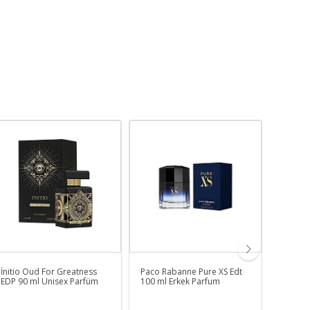
İnitio Oud For Greatness
Paco Rabanne Pure XS Edt
Dolce&
EDP 90 ml Unisex Parfüm
100 ml Erkek Parfum
ml Kad