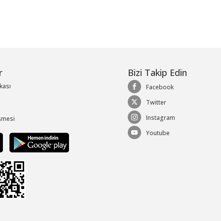
r
Bizi Takip Edin
ikası
Facebook
Twitter
Instagram
şmesi
Youtube