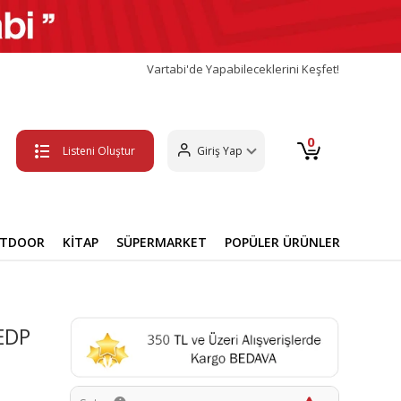
Vartabi'de Yapabileceklerini Keşfet!
0
Listeni Oluştur
Giriş Yap
UTDOOR
KİTAP
SÜPERMARKET
POPÜLER ÜRÜNLER
EDP