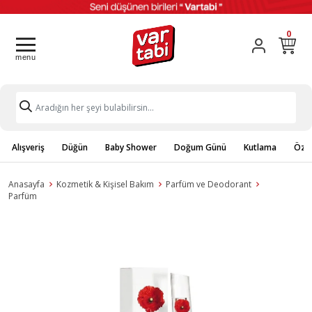
0
Alışveriş
Düğün
Baby Shower
Doğum Günü
Kutlama
Özel
Anasayfa
Kozmetik & Kişisel Bakım
Parfüm ve Deodorant
Parfüm