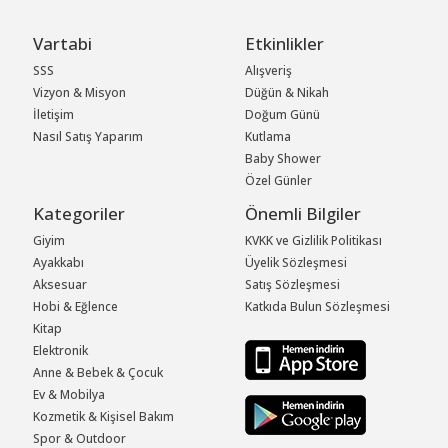
Vartabi
Etkinlikler
SSS
Alışveriş
Vizyon & Misyon
Düğün & Nikah
İletişim
Doğum Günü
Nasıl Satış Yaparım
Kutlama
Baby Shower
Özel Günler
Kategoriler
Önemli Bilgiler
Giyim
KVKK ve Gizlilik Politikası
Ayakkabı
Üyelik Sözleşmesi
Aksesuar
Satış Sözleşmesi
Hobi & Eğlence
Katkıda Bulun Sözleşmesi
Kitap
Elektronik
Anne & Bebek & Çocuk
Ev & Mobilya
Kozmetik & Kişisel Bakım
Spor & Outdoor