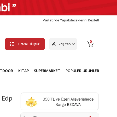
Vartabi'de Yapabileceklerini Keşfet!
0
Listeni Oluştur
Giriş Yap
UTDOOR
KİTAP
SÜPERMARKET
POPÜLER ÜRÜNLER
i Edp