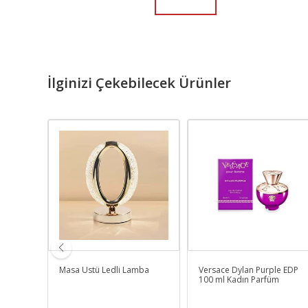
İlginizi Çekebilecek Ürünler
ieux
Masa Üstü Ledli Lamba
Versace Dylan Purple EDP
Parfüm
100 ml Kadın Parfüm