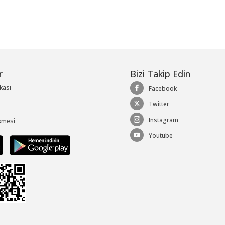
r
Bizi Takip Edin
ikası
Facebook
Twitter
Instagram
şmesi
Youtube