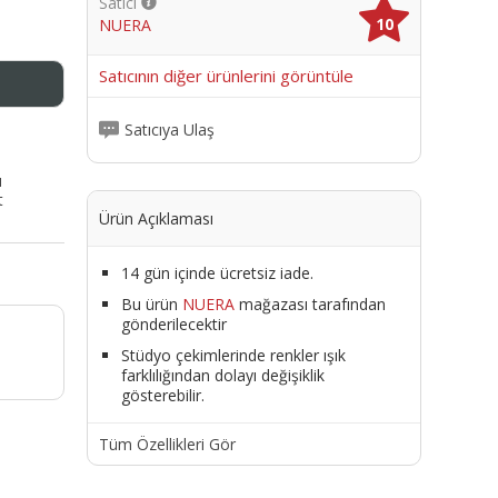
Satıcı
10
NUERA
me
Satıcının diğer ürünlerini görüntüle
Satıcıya Ulaş
ı
t
Ürün Açıklaması
14 gün içinde ücretsiz iade.
Bu ürün
NUERA
mağazası tarafından
gönderilecektir
Stüdyo çekimlerinde renkler ışık
farklılığından dolayı değişiklik
gösterebilir.
Tüm Özellikleri Gör