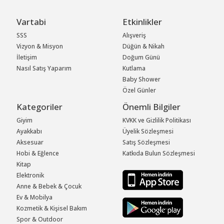
Vartabi
Etkinlikler
SSS
Alışveriş
Vizyon & Misyon
Düğün & Nikah
İletişim
Doğum Günü
Nasıl Satış Yaparım
Kutlama
Baby Shower
Özel Günler
Kategoriler
Önemli Bilgiler
Giyim
KVKK ve Gizlilik Politikası
Ayakkabı
Üyelik Sözleşmesi
Aksesuar
Satış Sözleşmesi
Hobi & Eğlence
Katkıda Bulun Sözleşmesi
Kitap
Elektronik
Anne & Bebek & Çocuk
Ev & Mobilya
Kozmetik & Kişisel Bakım
Spor & Outdoor