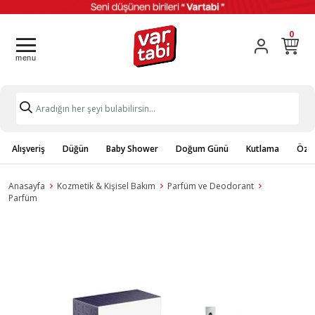
0
Alışveriş
Düğün
Baby Shower
Doğum Günü
Kutlama
Özel
Anasayfa
Kozmetik & Kişisel Bakım
Parfüm ve Deodorant
Parfüm