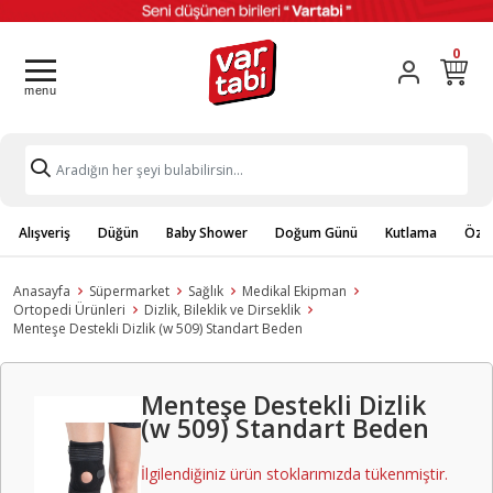
0
Alışveriş
Düğün
Baby Shower
Doğum Günü
Kutlama
Özel
Anasayfa
Süpermarket
Sağlık
Medikal Ekipman
Ortopedi Ürünleri
Dizlik, Bileklik ve Dirseklik
Menteşe Destekli Dizlik (w 509) Standart Beden
Menteşe Destekli Dizlik
(w 509) Standart Beden
İlgilendiğiniz ürün stoklarımızda tükenmiştir.