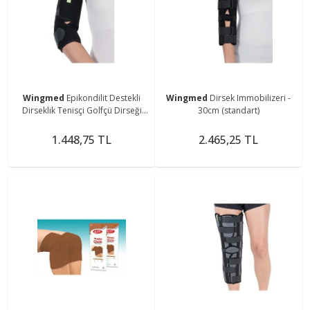
Wingmed
Epikondilit Destekli
Wingmed
Dirsek Immobilizeri -
Dirseklik Tenisçi Golfçü Dirseği
30cm (standart)
Bandı W203
1.448,75 TL
2.465,25 TL