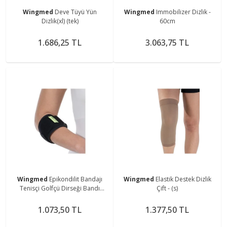
Wingmed
Deve Tüyü Yün
Wingmed
Immobilizer Dizlik -
Dizlik(xl) (tek)
60cm
1.686,25 TL
3.063,75 TL
Wingmed
Epikondilit Bandajı
Wingmed
Elastik Destek Dizlik
Tenisçi Golfçü Dirseği Bandı
Çift - (s)
Bedensiz W201
1.073,50 TL
1.377,50 TL