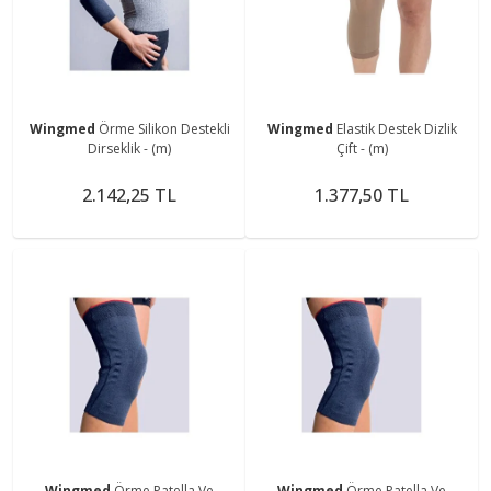
Wingmed
Örme Silikon Destekli
Wingmed
Elastik Destek Dizlik
Dirseklik - (m)
Çift - (m)
2.142,25 TL
1.377,50 TL
Wingmed
Örme Patella Ve
Wingmed
Örme Patella Ve