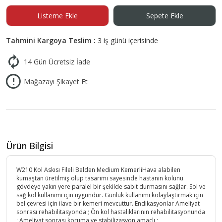
Listeme Ekle
Sepete Ekle
Tahmini Kargoya Teslim :
3 iş günü içerisinde
14 Gün Ücretsiz İade
Mağazayı Şikayet Et
Ürün Bilgisi
W210 Kol Askısı Fileli Belden Medium KemerliHava alabilen
kumaştan üretilmiş olup tasarımı sayesinde hastanın kolunu
gövdeye yakın yere paralel bir şekilde sabit durmasını sağlar. Sol ve
sağ kol kullanımı için uygundur. Günlük kullanımı kolaylaştırmak için
bel çevresi için ilave bir kemeri mevcuttur. Endikasyonlar Ameliyat
sonrası rehabilitasyonda ; Ön kol hastalıklarının rehabilitasyonunda
; Ameliyat sonrası koruma ve stabilizasyon amaçlı ;