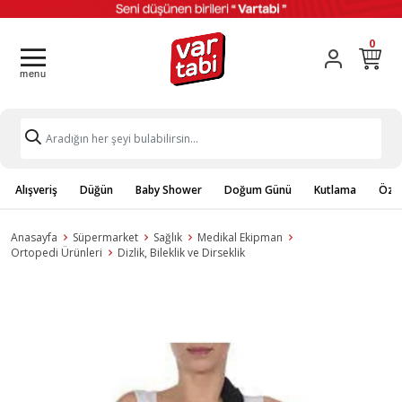
0
Alışveriş
Düğün
Baby Shower
Doğum Günü
Kutlama
Özel
Anasayfa
Süpermarket
Sağlık
Medikal Ekipman
Ortopedi Ürünleri
Dizlik, Bileklik ve Dirseklik