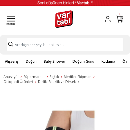
0
Alışveriş
Düğün
Baby Shower
Doğum Günü
Kutlama
Özel
Anasayfa
Süpermarket
Sağlık
Medikal Ekipman
Ortopedi Ürünleri
Dizlik, Bileklik ve Dirseklik