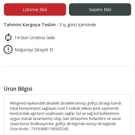
Listeme Ekle
Sepete Ekle
Tahmini Kargoya Teslim :
3 iş günü içerisinde
14 Gün Ücretsiz İade
Mağazayı Şikayet Et
Ürün Bilgisi
Wingmed epikondilit destekli dirseklik tenisçi golfçü dirseği bandı
lokal kompresyon sağlayan özel 3 noktalı silikon pedi sayesinde
tendondaki ağrıların azalmasını sağlar Sol ve sağ kol kullanımına
uygun olarak tasarlanmış olup, kan dolaşımını hızlandırır ve vücut
ısısını korur Endikasyonlar golfçü dirseğinde tenisçi dirseğinde
Ürün Kodu :
7319-8681190362240