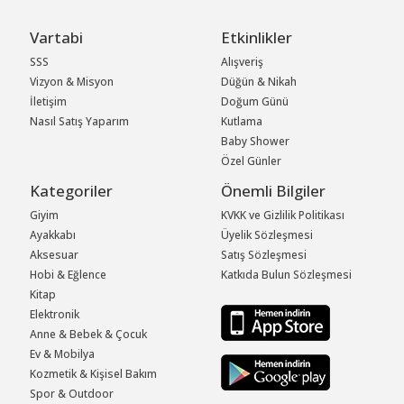
Vartabi
Etkinlikler
SSS
Alışveriş
Vizyon & Misyon
Düğün & Nikah
İletişim
Doğum Günü
Nasıl Satış Yaparım
Kutlama
Baby Shower
Özel Günler
Kategoriler
Önemli Bilgiler
Giyim
KVKK ve Gizlilik Politikası
Ayakkabı
Üyelik Sözleşmesi
Aksesuar
Satış Sözleşmesi
Hobi & Eğlence
Katkıda Bulun Sözleşmesi
Kitap
Elektronik
Anne & Bebek & Çocuk
Ev & Mobilya
Kozmetik & Kişisel Bakım
Spor & Outdoor