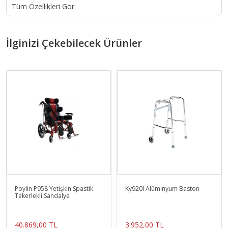
Tüm Özellikleri Gör
İlginizi Çekebilecek Ürünler
Poylin P958 Yetişkin Spastik
Ky920l Alüminyum Baston
Tekerlekli Sandalye
40.869,00 TL
3.952,00 TL