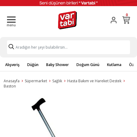
0
Alışveriş
Düğün
Baby Shower
Doğum Günü
Kutlama
Özel
Anasayfa
Süpermarket
Sağlık
Hasta Bakım ve Hareket Destek
Baston