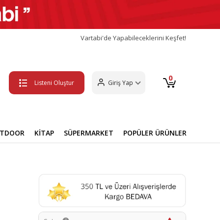
Vartabi'de Yapabileceklerini Keşfet!
0
Listeni Oluştur
Giriş Yap
UTDOOR
KİTAP
SÜPERMARKET
POPÜLER ÜRÜNLER