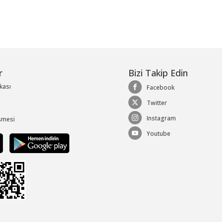
r
Bizi Takip Edin
ikası
Facebook
Twitter
Instagram
şmesi
Youtube