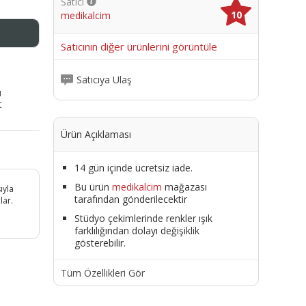
Satıcı
10
medikalcim
me
Satıcının diğer ürünlerini görüntüle
Satıcıya Ulaş
ı
t
Ürün Açıklaması
14 gün içinde ücretsiz iade.
Bu ürün
medikalcim
mağazası
ıyla
tarafından gönderilecektir
lar.
Stüdyo çekimlerinde renkler ışık
farklılığından dolayı değişiklik
gösterebilir.
Tüm Özellikleri Gör