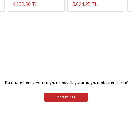
4.132,50 TL
3.624,25 TL
Bu ürüne henüz yorum yazılmadı. İlk yorumu yazmak ister misin?
Yorum Yaz