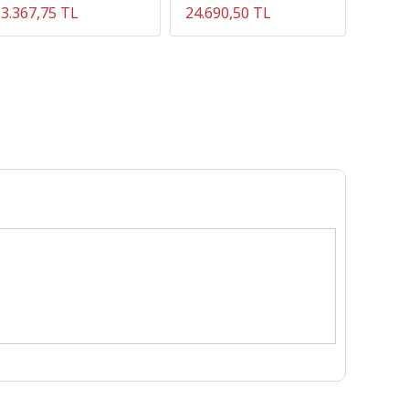
3.367,75 TL
24.690,50 TL
4.911