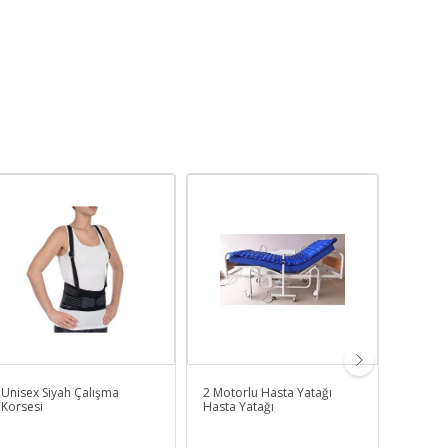
Unisex Siyah Çalışma
2 Motorlu Hasta Yatağı
Diz Eks
Korsesi
Hasta Yatağı
Immobi