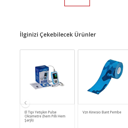
İlginizi Çekebilecek Ürünler
El Tipi Yetişkin Pulse
Vzn Kinesio Bant Pembe
i Okf-
Oksimetre (hem Pilli Hem
Şarjlı)