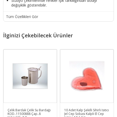
Stüdyo çekimlerinde renkler ışık farklılığından dolayı
değişiklik gösterebilir.
Tüm Özellikleri Gör
İlginizi Çekebilecek Ürünler
Çelik Bardak Çelik Su Bardağı
10 Adet Kalp Şekilli Sihirli Isıtıcı
KOD..11500888 Çap..8
Jel Cep Sobası Kalpli El Cep