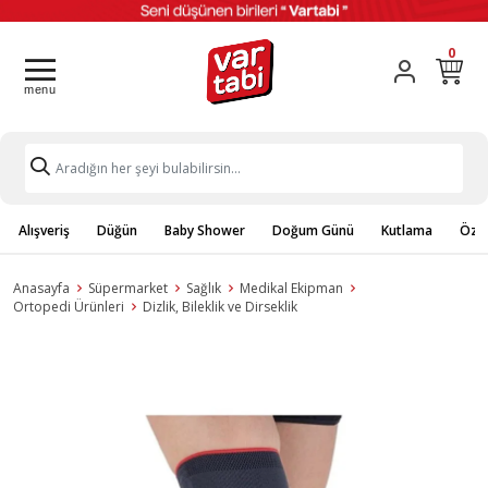
0
Alışveriş
Düğün
Baby Shower
Doğum Günü
Kutlama
Özel
Anasayfa
Süpermarket
Sağlık
Medikal Ekipman
Ortopedi Ürünleri
Dizlik, Bileklik ve Dirseklik