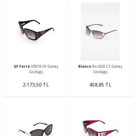
GF Ferre
Gf878 03 Güneş
Bianco
Bs-002l C2 Güneş
Gözlüğü
Gözlüğü
2.173,50 TL
458,85 TL