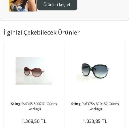
Ürünleri keşfet
İlginizi Çekebilecek Ürünler
Sting
Ss6365 590761 Güneş
Sting
Ss6375s 630n82 Güneş
Gözlüğü
Gözlüğü
1.368,50 TL
1.033,85 TL