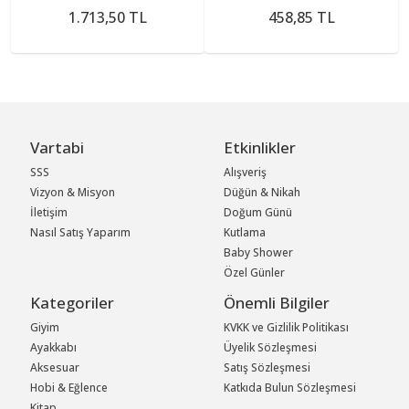
1.713,50 TL
458,85 TL
Vartabi
Etkinlikler
SSS
Alışveriş
Vizyon & Misyon
Düğün & Nikah
İletişim
Doğum Günü
Nasıl Satış Yaparım
Kutlama
Baby Shower
Özel Günler
Kategoriler
Önemli Bilgiler
Giyim
KVKK ve Gizlilik Politikası
Ayakkabı
Üyelik Sözleşmesi
Aksesuar
Satış Sözleşmesi
Hobi & Eğlence
Katkıda Bulun Sözleşmesi
Kitap