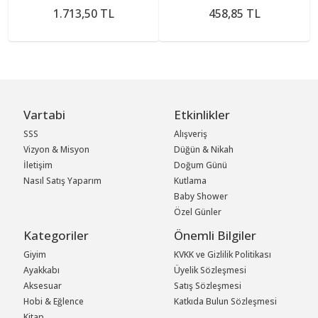
1.713,50 TL
458,85 TL
Vartabi
Etkinlikler
SSS
Alışveriş
Vizyon & Misyon
Düğün & Nikah
İletişim
Doğum Günü
Nasıl Satış Yaparım
Kutlama
Baby Shower
Özel Günler
Kategoriler
Önemli Bilgiler
Giyim
KVKK ve Gizlilik Politikası
Ayakkabı
Üyelik Sözleşmesi
Aksesuar
Satış Sözleşmesi
Hobi & Eğlence
Katkıda Bulun Sözleşmesi
Kitap