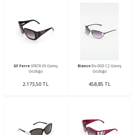
GF Ferre
Gf878 03 Güneş
Bianco
Bs-002l C2 Güneş
Gözlüğü
Gözlüğü
2.173,50 TL
458,85 TL