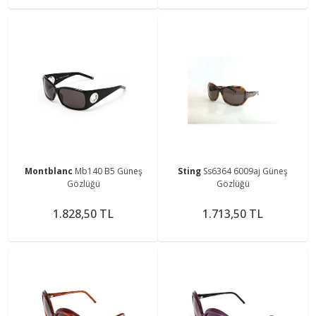
Montblanc
Mb140 B5 Güneş
Sting
Ss6364 6009aj Güneş
Gözlüğü
Gözlüğü
1.828,50 TL
1.713,50 TL