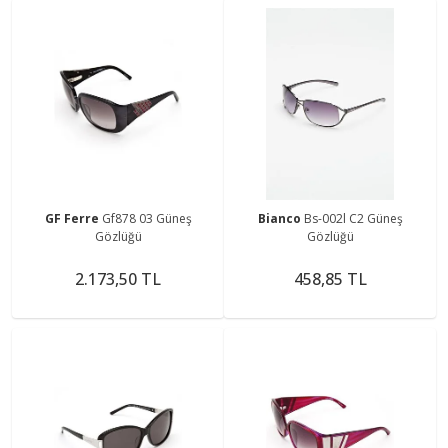
GF Ferre
Gf878 03 Güneş
Bianco
Bs-002l C2 Güneş
Gözlüğü
Gözlüğü
2.173,50 TL
458,85 TL