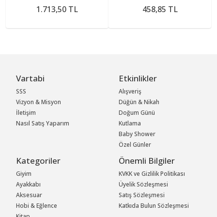
1.713,50 TL
458,85 TL
Vartabi
Etkinlikler
SSS
Alışveriş
Vizyon & Misyon
Düğün & Nikah
İletişim
Doğum Günü
Nasıl Satış Yaparım
Kutlama
Baby Shower
Özel Günler
Kategoriler
Önemli Bilgiler
Giyim
KVKK ve Gizlilik Politikası
Ayakkabı
Üyelik Sözleşmesi
Aksesuar
Satış Sözleşmesi
Hobi & Eğlence
Katkıda Bulun Sözleşmesi
Kitap