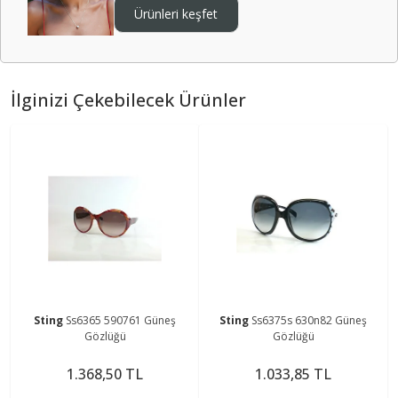
Ürünleri keşfet
İlginizi Çekebilecek Ürünler
Sting
Ss6365 590761 Güneş
Sting
Ss6375s 630n82 Güneş
Gözlüğü
Gözlüğü
1.368,50 TL
1.033,85 TL